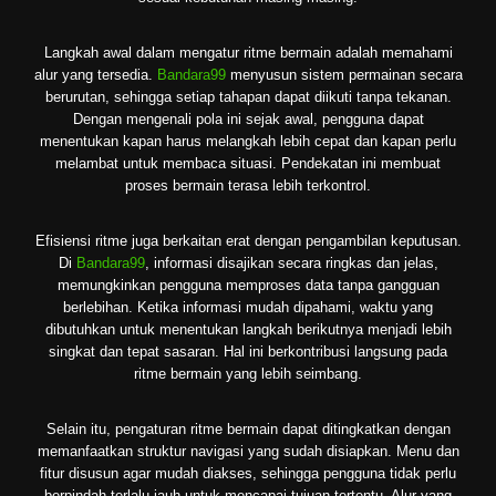
Langkah awal dalam mengatur ritme bermain adalah memahami
alur yang tersedia.
Bandara99
menyusun sistem permainan secara
berurutan, sehingga setiap tahapan dapat diikuti tanpa tekanan.
Dengan mengenali pola ini sejak awal, pengguna dapat
menentukan kapan harus melangkah lebih cepat dan kapan perlu
melambat untuk membaca situasi. Pendekatan ini membuat
proses bermain terasa lebih terkontrol.
Efisiensi ritme juga berkaitan erat dengan pengambilan keputusan.
Di
Bandara99
, informasi disajikan secara ringkas dan jelas,
memungkinkan pengguna memproses data tanpa gangguan
berlebihan. Ketika informasi mudah dipahami, waktu yang
dibutuhkan untuk menentukan langkah berikutnya menjadi lebih
singkat dan tepat sasaran. Hal ini berkontribusi langsung pada
ritme bermain yang lebih seimbang.
Selain itu, pengaturan ritme bermain dapat ditingkatkan dengan
memanfaatkan struktur navigasi yang sudah disiapkan. Menu dan
fitur disusun agar mudah diakses, sehingga pengguna tidak perlu
berpindah terlalu jauh untuk mencapai tujuan tertentu. Alur yang