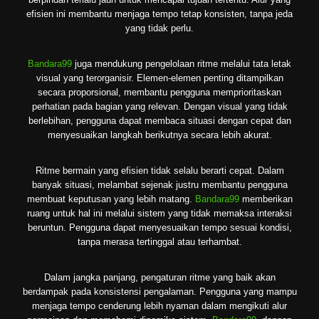
efisien ini membantu menjaga tempo tetap konsisten, tanpa jeda
yang tidak perlu.
Bandara99
juga mendukung pengelolaan ritme melalui tata letak
visual yang terorganisir. Elemen-elemen penting ditampilkan
secara proporsional, membantu pengguna memprioritaskan
perhatian pada bagian yang relevan. Dengan visual yang tidak
berlebihan, pengguna dapat membaca situasi dengan cepat dan
menyesuaikan langkah berikutnya secara lebih akurat.
Ritme bermain yang efisien tidak selalu berarti cepat. Dalam
banyak situasi, melambat sejenak justru membantu pengguna
membuat keputusan yang lebih matang.
Bandara99
memberikan
ruang untuk hal ini melalui sistem yang tidak memaksa interaksi
beruntun. Pengguna dapat menyesuaikan tempo sesuai kondisi,
tanpa merasa tertinggal atau terhambat.
Dalam jangka panjang, pengaturan ritme yang baik akan
berdampak pada konsistensi pengalaman. Pengguna yang mampu
menjaga tempo cenderung lebih nyaman dalam mengikuti alur